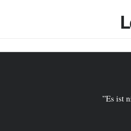
L
‎”Es ist 